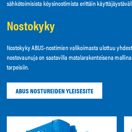
sähkötoimisista köysinostimista erittäin käyttäjäystäväll
Nostokyky
Nostokyky ABUS-nostimien valikoimasta ulottuu yhdestä
nostovaunuja on saatavilla matalarakenteisena mallina s
tarpeisiin.
ABUS NOSTUREIDEN YLEISESITE