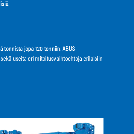
isiä.
 tonnista jopa 120 tonniin. ABUS-
ekä useita eri mitoitusvaihtoehtoja erilaisiin