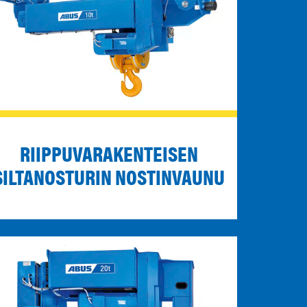
RIIPPUVARAKENTEISEN
SILTANOSTURIN NOSTINVAUNU