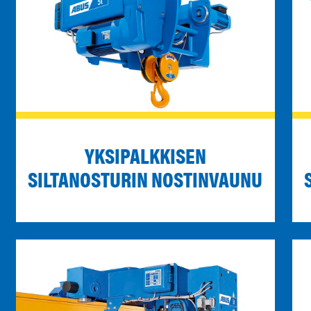
YKSIPALKKISEN
SILTANOSTURIN NOSTINVAUNU