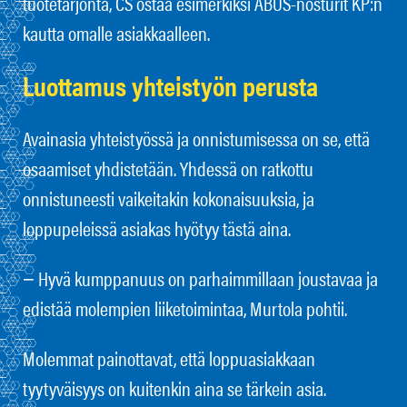
tuotetarjonta, CS ostaa esimerkiksi ABUS-nosturit KP:n
kautta omalle asiakkaalleen.
Luottamus yhteistyön perusta
Avainasia yhteistyössä ja onnistumisessa on se, että
osaamiset yhdistetään. Yhdessä on ratkottu
onnistuneesti vaikeitakin kokonaisuuksia, ja
loppupeleissä asiakas hyötyy tästä aina.
− Hyvä kumppanuus on parhaimmillaan joustavaa ja
edistää molempien liiketoimintaa, Murtola pohtii.
Molemmat painottavat, että loppuasiakkaan
tyytyväisyys on kuitenkin aina se tärkein asia.