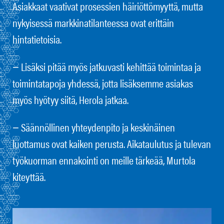
Asiakkaat vaativat prosessien häiriöttömyyttä, mutta
nykyisessä markkinatilanteessa ovat erittäin
hintatietoisia.
− Lisäksi pitää myös jatkuvasti kehittää toimintaa ja
toimintatapoja yhdessä, jotta lisäksemme asiakas
myös hyötyy siitä, Herola jatkaa.
− Säännöllinen yhteydenpito ja keskinäinen
luottamus ovat kaiken perusta. Aikataulutus ja tulevan
työkuorman ennakointi on meille tärkeää, Murtola
kiteyttää.