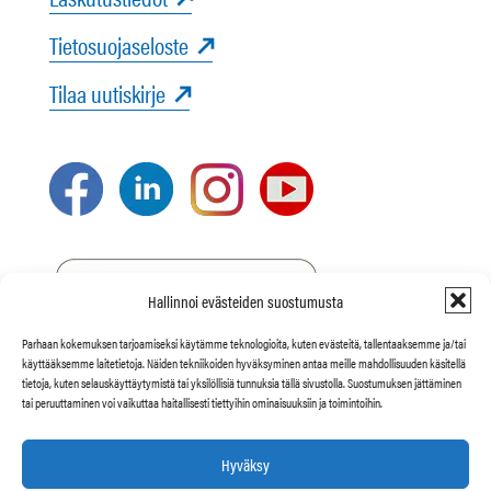
Tietosuojaseloste
Tilaa uutiskirje
Hallinnoi evästeiden suostumusta
Parhaan kokemuksen tarjoamiseksi käytämme teknologioita, kuten evästeitä, tallentaaksemme ja/tai
käyttääksemme laitetietoja. Näiden tekniikoiden hyväksyminen antaa meille mahdollisuuden käsitellä
tietoja, kuten selauskäyttäytymistä tai yksilöllisiä tunnuksia tällä sivustolla. Suostumuksen jättäminen
tai peruuttaminen voi vaikuttaa haitallisesti tiettyihin ominaisuuksiin ja toimintoihin.
Hyväksy