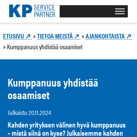
Skip
to
content
ETUSIVU
»
TIETOA MEISTÄ
»
AJANKOHTAISTA
»
Kumppanuus yhdistää osaamiset
Kumppanuus yhdistää
osaamiset
Julkaistu
20.11.2024
Kahden yrityksen välinen hyvä kumppanuus
– mistä siinä on kyse? Julkaisemme kahden