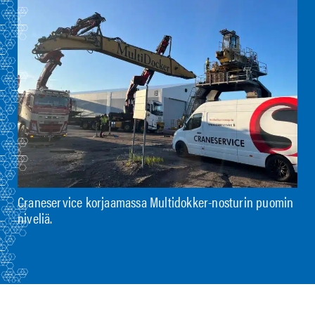
Craneservice korjaamassa Multidokker-nosturin puomin
niveliä.