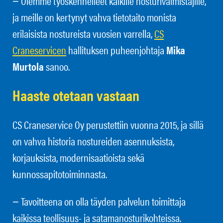
− Olemme työskennelleet kaikille nosturivalmistajille,
ja meille on kertynyt vahva tietotaito monista
erilaisista nostureista vuosien varrella,
CS
Craneservicen
hallituksen puheenjohtaja
Mika
Murtola
sanoo.
Haaste otetaan vastaan
CS Craneservice Oy perustettiin vuonna 2015, ja sillä
on vahva historia nostureiden asennuksista,
korjauksista, modernisaatioista sekä
kunnossapitotoiminnasta.
− Tavoitteena on olla täyden palvelun toimittaja
kaikissa teollisuus- ja satamanosturikohteissa.