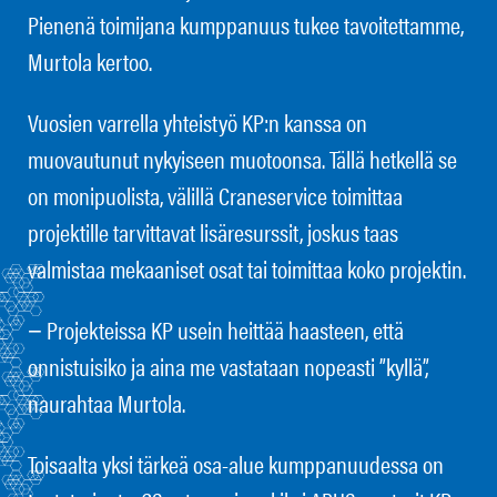
Pienenä toimijana kumppanuus tukee tavoitettamme,
Murtola kertoo.
Vuosien varrella yhteistyö KP:n kanssa on
muovautunut nykyiseen muotoonsa. Tällä hetkellä se
on monipuolista, välillä Craneservice toimittaa
projektille tarvittavat lisäresurssit, joskus taas
valmistaa mekaaniset osat tai toimittaa koko projektin.
− Projekteissa KP usein heittää haasteen, että
onnistuisiko ja aina me vastataan nopeasti ”kyllä”,
naurahtaa Murtola.
Toisaalta yksi tärkeä osa-alue kumppanuudessa on